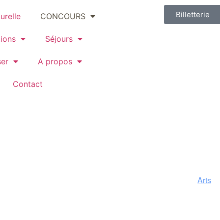
Billetterie
urelle
CONCOURS
ions
Séjours
ser
A propos
Contact
Arts
s