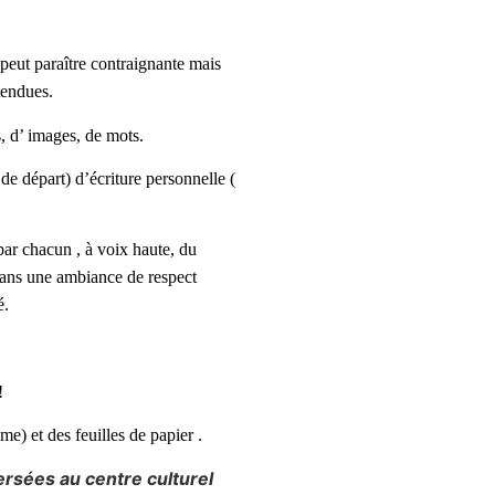
peut paraître contraignante mais
ttendues.
s, d’ images, de mots.
 de départ) d’écriture personnelle (
 par chacun , à voix haute, du
dans une ambiance de respect
é.
!
me) et des feuilles de papier .
rsées au centre culturel