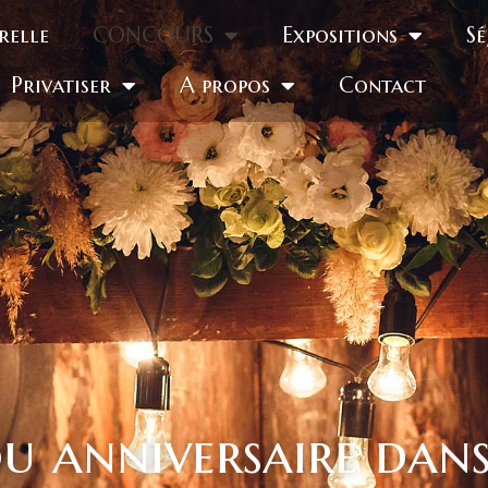
relle
CONCOURS
Expositions
Sé
Privatiser
A propos
Contact
u anniversaire dans