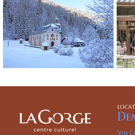
LOCATI
Dem
Vos C