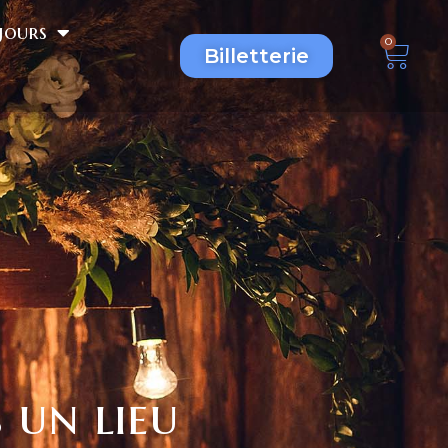
jours
0
Billetterie
 un lieu