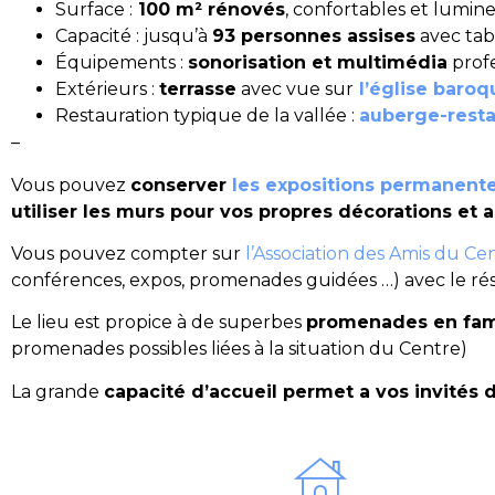
Surface :
100 m² rénovés
, confortables et lumin
Capacité : jusqu’à
93 personnes assises
avec tabl
Équipements :
sonorisation et multimédia
profe
Extérieurs :
terrasse
avec vue sur
l’église baroq
Restauration typique de la vallée :
auberge-resta
–
Vous pouvez
conserver
les expositions permanent
utiliser les murs pour vos propres décorations et
Vous pouvez compter sur
l’Association des Amis du Ce
conférences, expos, promenades guidées …) avec le rés
Le lieu est propice à de superbes
promenades en fami
promenades possibles liées à la situation du Centre)
La grande
capacité d’accueil permet a vos invités d