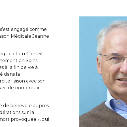
t s’est engagé comme
aison Médicale Jeanne
hique et du Conseil
gnement en Soins
s à la fin de vie à
ué dans la
oite liaison avec son
 avec de nombreux
ce de bénévole auprès
dérations sur la
mort provoquée », qui