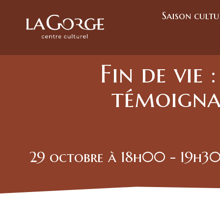
Saison cultu
Fin de vie
témoignag
29 octobre
à
18h00
-
19h3