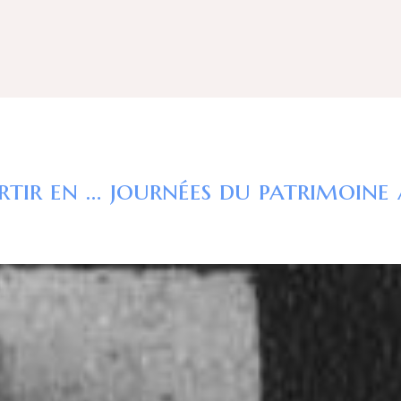
« les mardis de l’aventure » : partir en expédition dans un milieu polaire : comment se préparer ?