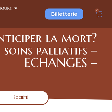
jours
0
Billetterie
nticiper la mort?
oins palliatifs –
ECHANGES –
Société