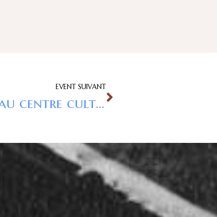
EVENT SUIVANT
journées du patrimoine au centre culturel de la Gorge 20 & 21 SEPTEMBRE 14H-18H