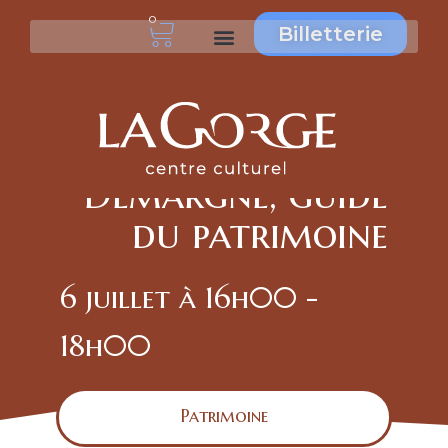
0
Billetterie
visite guidée du
site de la Gorge
avec Cécile
Demargne, guide
du patrimoine
6 juillet
à
16h00
-
18h00
Patrimoine