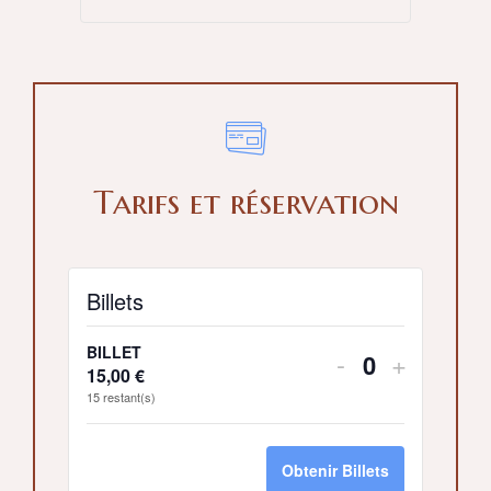
Tarifs et réservation
Billets
BILLET
-
+
Quantité
15,00
€
15
restant(s)
Obtenir Billets